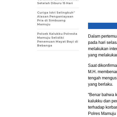
Setelah Diburu 15 Hari
Curiga Istri Selingkuh”
Alasan Penganiayaan
Pria di Simbuang
Mamuju
Polsek Kalukku Polresta
Dalam pertemua
Mamuju Selidiki
Penemuan Mayat Bayi di
pada hari sela
Bebanga
melakukan inte
yang melakukan
Saat dikonfirm
M.H. membenark
tengah mengusu
yang berlaku.
“Benar bahwa k
kalukku dan pe
terhadap korban
Polres Mamuju 