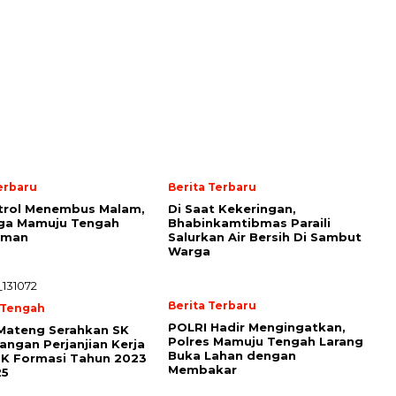
erbaru
Berita Terbaru
trol Menembus Malam,
Di Saat Kekeringan,
aga Mamuju Tengah
Bhabinkamtibmas Paraili
Aman
Salurkan Air Bersih Di Sambut
Warga
Berita Terbaru
 Tengah
POLRI Hadir Mengingatkan,
Mateng Serahkan SK
Polres Mamuju Tengah Larang
angan Perjanjian Kerja
Buka Lahan dengan
PK Formasi Tahun 2023
Membakar
25