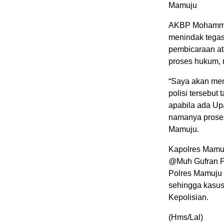
Mamuju
AKBP Mohammad 
menindak tegas
pembicaraan at
proses hukum, 
“Saya akan men
polisi tersebu
apabila ada Upa
namanya proses 
Mamuju.
Kapolres Mamuj
@Muh Gufran Pa
Polres Mamuju 
sehingga kasus
Kepolisian.
(Hms/Lal)