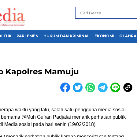
LITIK
PARLEMEN
HUKUM DAN KRIMINAL
EKONOMI
OLAHRA
ip Kapolres Mamuju
apa waktu yang lalu, salah satu pengguna media sosial
bernama @Muh Gufran Padjalai menarik perhatian publik
di Media sosial pada hari senin (19/02/2018).
ut menarik perhatian publik karena menceritakan tentang