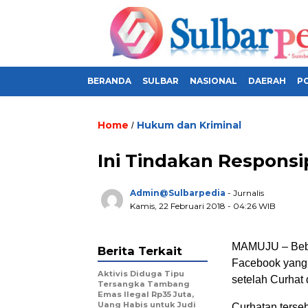
BERANDA
SULBAR
NASIONAL
DAERAH
PO
Home
Hukum dan Kriminal
/
Ini Tindakan Respons
Admin@sulbarpedia
- Jurnalis
Kamis, 22 Februari 2018 - 04:26 WIB
MAMUJU – Beber
Berita Terkait
Facebook yang 
Aktivis Diduga Tipu
setelah Curhat 
Tersangka Tambang
Emas Ilegal Rp35 Juta,
Uang Habis untuk Judi
Curhatan terseb