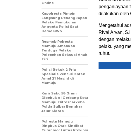
Online
penganiayaan t
dilakukan oleh 
Kapolresta Pimpin
Langsung Penangkapan
Pelaku Pemukulan
Mengetahui ad
Anggota Polisi Saat
Demo BWS
Rivai Arvan, S.
dengan melaku
Resmob Polresta
Mamuju Amankan
pelaku yang me
Terduga Pelaku
ruhut.
Pelecehan Seksual Anak
Tiri
Polisi Bekuk 2 Pria
Spesialis Pencuri Kotak
Amal 21 Masjid di
Mamuju
Kurir Sabu 58 Gram
Dibekuk di Gerbang Kota
Mamuju, Ditresnarkoba
Polda Sulbar Bongkar
Jalur Sidrap
Polresta Mamuju
Ringkus Otak Sindikat
Curanmor Lintas Provinsi