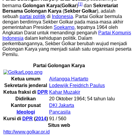
[1]
bernama
Golongan Karya
(
Golkar
)
dan
Sekretariat
Bersama Golongan Karya
(
Sekber Golkar
), adalah
sebuah
partai politik
di
Indonesia
. Partai Golkar bermula
dengan berdirinya Sekber Golkar pada masa-masa akhir
pemerintahan Presiden
Soekarno
, tepatnya 1964 oleh
Angkatan Darat untuk menandingi pengaruh
Partai Komunis
Indonesia
dalam kehidupan politik. Dalam
perkembangannya, Sekber Golkar berubah wujud menjadi
Golongan Karya yang menjadi salah satu organisasi peserta
Pemilu.
Partai Golongan Karya
Ketua umum
Airlangga Hartarto
Sekretaris jenderal
Lodewijk Freidrich Paulus
Ketua fraksi di
DPR
Kahar Muzakir
Didirikan
20 Oktober 1964
; 54 tahun lalu
Kantor pusat
DKI Jakarta
Ideologi
Pancasila
Kursi di
DPR
(
2014
)
91 / 560
Situs web
http://www.golkar.or.id