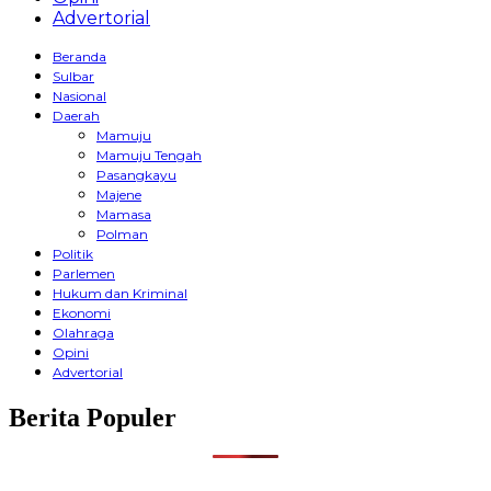
Advertorial
Beranda
Sulbar
Nasional
Daerah
Mamuju
Mamuju Tengah
Pasangkayu
Majene
Mamasa
Polman
Politik
Parlemen
Hukum dan Kriminal
Ekonomi
Olahraga
Opini
Advertorial
Berita Populer