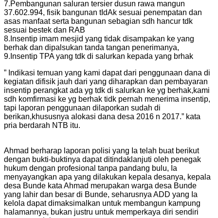
7.Pembangunan saluran tersier dusun rawa mangun
37.602.994, fisik bangunan tIdAk sesuai penempatan dan
asas manfaat serta bangunan sebagian sdh hancur tdk
sesuai bestek dan RAB
8.Insentip imam mesjid yang tidak disampakan ke yang
berhak dan dipalsukan tanda tangan penerimanya,
9.Insentip TPA yang tdk di salurkan kepada yang brhak
” Indikasi temuan yang kami dapat dari penggunaan dana di
kegiatan difisik jauh dari yang diharapkan dan pembayaran
insentip perangkat ada yg tdk di salurkan ke yg berhak,kami
sdh komfirmasi ke yg berhak tidk pernah menerima insentip,
tapi laporan penggunaan dilaporkan sudah di
berikan,khususnya alokasi dana desa 2016 n 2017.” kata
pria berdarah NTB itu.
Ahmad berharap laporan polisi yang Ia telah buat berikut
dengan bukti-buktinya dapat ditindaklanjuti oleh penegak
hukum dengan profesional tanpa pandang bulu, Ia
menyayangkan apa yang dilakukan kepala desanya, kepala
desa Bunde kata Ahmad merupakan warga desa Bunde
yang lahir dan besar di Bunde, seharusnya ADD yang Ia
kelola dapat dimaksimalkan untuk membangun kampung
halamannya, bukan justru untuk memperkaya diri sendiri