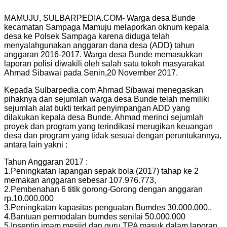
MAMUJU, SULBARPEDIA.COM- Warga desa Bunde
kecamatan Sampaga Mamuju melaporkan oknum kepala
desa ke Polsek Sampaga karena diduga telah
menyalahgunakan anggaran dana desa (ADD) tahun
anggaran 2016-2017. Warga desa Bunde memasukkan
laporan polisi diwakili oleh salah satu tokoh masyarakat
Ahmad Sibawai pada Senin,20 November 2017.
Kepada Sulbarpedia.com Ahmad Sibawai menegaskan
pihaknya dan sejumlah warga desa Bunde telah memiliki
sejumlah alat bukti terkait penyimpangan ADD yang
dilakukan kepala desa Bunde. Ahmad merinci sejumlah
proyek dan program yang terindikasi merugikan keuangan
desa dan program yang tidak sesuai dengan peruntukannya,
antara lain yakni :
Tahun Anggaran 2017 :
1.Peningkatan lapangan sepak bola (2017) tahap ke 2
memakan anggaran sebesar 107.976.773,
2.Pembenahan 6 titik gorong-Gorong dengan anggaran
rp.10.000.000
3.Peningkatan kapasitas penguatan Bumdes 30.000.000.,
4.Bantuan permodalan bumdes senilai 50.000.000
5.Insentip imam mesjid dan guru TPA masuk dalam laporan