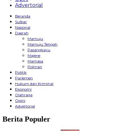
Advertorial
Beranda
Sulbar
Nasional
Daerah
Mamuju
Mamuju Tengah
Pasangkayu
Majene
Mamasa
Polman
Politik
Parlemen
Hukum dan Kriminal
Ekonomi
Olahraga
Opini
Advertorial
Berita Populer